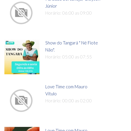
Júnior
Horário: 06:00 as 09:00
Show do Tangará " Né Fiote
Não".
Horário: 05:00 as 07:55
Love Time com Mauro
Vitulo
Horário: 00:00 as 02:00
Love Time com Mauro