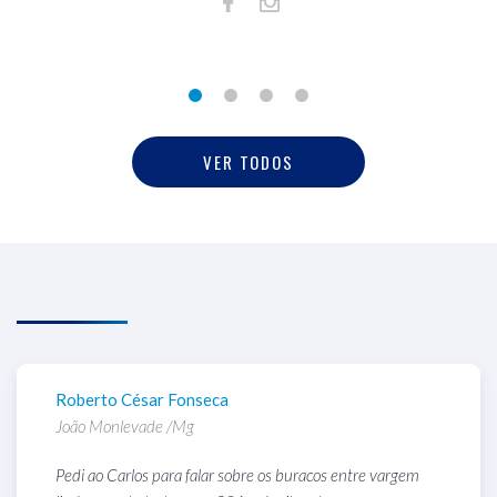
VER TODOS
Roberto César Fonseca
L
João Monlevade /Mg
P
Pedi ao Carlos para falar sobre os buracos entre vargem
B