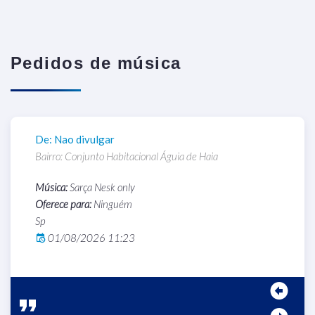
Pedidos de música
De: Nao divulgar
D
Bairro: Conjunto Habitacional Águia de Haia
B
Música:
Sarça Nesk only
M
Oferece para:
Ninguém
O
Sp
S
01/08/2026 11:23