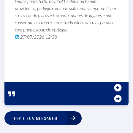
linda e ponte torta, nova381 e denit na tomam
m
providência, pedagio comendo solto uma vergonha , ficam
e
só colocando placas e trocando radares de lugares e não
c
consertam as crateras na estrada vários veículos parados
T
com pneu estourado obrigado
27/07/2026 12:30
ENVIE SUA MENSAGEM